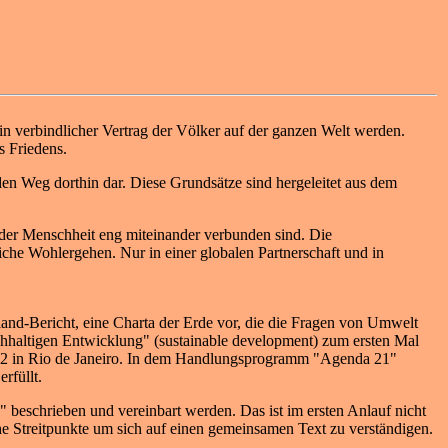
 ein verbindlicher Vertrag der Völker auf der ganzen Welt werden.
s Friedens.
en Weg dorthin dar. Diese Grundsätze sind hergeleitet aus dem
.
n der Menschheit eng miteinander verbunden sind. Die
che Wohlergehen. Nur in einer globalen Partnerschaft und in
nd-Bericht, eine Charta der Erde vor, die die Fragen von Umwelt
chhaltigen Entwicklung" (sustainable development) zum ersten Mal
2 in Rio de Janeiro. In dem Handlungsprogramm "Agenda 21"
rfüllt.
 beschrieben und vereinbart werden. Das ist im ersten Anlauf nicht
he Streitpunkte um sich auf einen gemeinsamen Text zu verständigen.