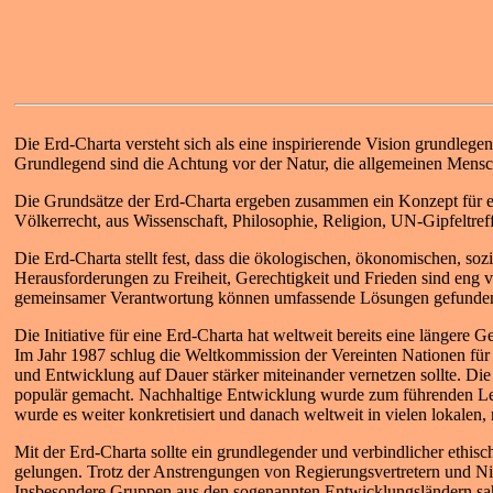
Die Erd-Charta versteht sich als eine inspirierende Vision grundlege
Grundlegend sind die Achtung vor der Natur, die allgemeinen Mensche
Die Grundsätze der Erd-Charta ergeben zusammen ein Konzept für ein
Völkerrecht, aus Wissenschaft, Philosophie, Religion, UN-Gipfeltre
Die Erd-Charta stellt fest, dass die ökologischen, ökonomischen, so
Herausforderungen zu Freiheit, Gerechtigkeit und Frieden sind eng 
gemeinsamer Verantwortung können umfassende Lösungen gefunde
Die Initiative für eine Erd-Charta hat weltweit bereits eine längere G
Im Jahr 1987 schlug die Weltkommission der Vereinten Nationen für
und Entwicklung auf Dauer stärker miteinander vernetzen sollte. Di
populär gemacht. Nachhaltige Entwicklung wurde zum führenden 
wurde es weiter konkretisiert und danach weltweit in vielen lokalen,
Mit der Erd-Charta sollte ein grundlegender und verbindlicher ethi
gelungen. Trotz der Anstrengungen von Regierungsvertretern und Nic
Insbesondere Gruppen aus den sogenannten Entwicklungsländern sahen 