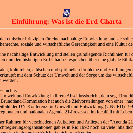
Einführung: Was ist die Erd-Charta
nder ethischer Prinzipien für eine nachhaltige Entwicklung und sie soll
nrechte, soziale und wirtschaftliche Gerechtigkeit und eine Kultur de
e nachhaltige Entwicklung und stellen grundlegende Richtlinien für d
ffen und den bisherigen Erd-Charta-Gesprächen über eine globale Ethik
zialen, kulturellen, ethischen und spirituellen Probleme und Hoffnunge
verknüpft mit dem Schutz der Umwelt und der Sorge um das wirtschaftli
n werden.
eschichte:
 Umwelt und Entwicklung in ihrem Abschlussbericht, dem sog. Brundtla
e Brundtland-Kommission hat auch die Zielvorstellungen von einer "na
Leitbild der UN-Konferenz für Umwelt und Entwicklung (UNCED) 199
 regionalen und nationalen Agenda 21-Prozessen im Idealfall mit Leben e
scher Rahmen für verschiedenen Aufgaben und Anliegen der "Agenda 21"
htregierungsorganisationen gab es in Rio 1992 noch zu viele inhaltlic
sich in der ersten Erdcharta nicht repräsentiert.