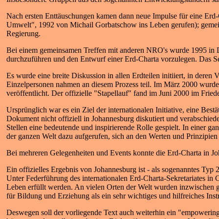
Nach ersten Enttäuschungen kamen dann neue Impulse für eine Erd-C
Umwelt", 1992 von Michail Gorbatschow ins Leben gerufen); gemeinsa
Regierung.
Bei einem gemeinsamen Treffen mit anderen NRO's wurde 1995 in De
durchzuführen und den Entwurf einer Erd-Charta vorzulegen. Das Sek
Es wurde eine breite Diskussion in allen Erdteilen initiiert, in de
Einzelpersonen nahmen an diesem Prozess teil. Im März 2000 wurden 
veröffentlicht. Der offizielle "Stapellauf" fand im Juni 2000 im Fried
Ursprünglich war es ein Ziel der internationalen Initiative, eine Be
Dokument nicht offiziell in Johannesburg diskutiert und verabschie
Stellen eine bedeutende und inspirierende Rolle gespielt. In einer
der ganzen Welt dazu aufgerufen, sich an den Werten und Prinzipien 
Bei mehreren Gelegenheiten und Events konnte die Erd-Charta in Jo
Ein offizielles Ergebnis von Johannesburg ist - als sogenanntes Ty
Unter Federführung des internationalen Erd-Charta-Sekretariates 
Leben erfüllt werden. An vielen Orten der Welt wurden inzwischen g
für Bildung und Erziehung als ein sehr wichtiges und hilfreiches In
Deswegen soll der vorliegende Text auch weiterhin ein "empowering d