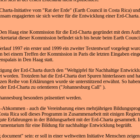
harta-Initiative vom "Rat der Erde" (Earth Council in Costa Rica) un
m engagierten sie sich weiter für die Entwicklung einer Erd-Charta. 
n Haag eine Kommission für die Erd-Charta gegründet mit dem Auftrag
retariat dieser Kommission befindet sich bis heute beim Earth Council
ren Verlauf 1997 ein erster und 1999 ein zweiter Textentwurf vorgeleg
bei einem Treffen der Kommission in Paris die letzten Eingaben einge
enspalais in Den Haag statt.
stätigung der Erd-Charta durch den "Weltgipfel für Nachhaltige Entwickl
det worden. Trotzdem hat die Erd-Charta dort Spuren hinterlassen und
 ganzen Reihe von Erklärungen wurde sie unterstützend erwähnt. So hab
der Erd-Charta zu orientieren ("Johannesburg Call" ).
hannesburg besonders präsentiert werden.
p 2-Abkommen - auch die Vereinbarung eines mehrjährigen Bildungsprogr
in Costa Rica soll dieses Programm in Zusammenarbeit mit einigen Re
ute Erfahrungen in der Bildungsarbeit mit der Erd-Charta gesammelt. 
strumentarium für eine Bildung für nachhaltige Entwicklung begrüßt.
ocument" sein: er soll in einer weltweiten Initiative Menschen zeigen